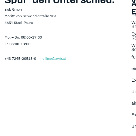
awb Gmbh
E
He
Moritz von Schwind-Straße 10a
Wa
4651 Stadl-Paura
B
Ex
Mo. – Do. 08:00-17:00
K
Fr. 08:00-13:00
W
So
fu
+43 7245-20513-0
office@awb.at
ei
Ex
U
ak
Ex
B