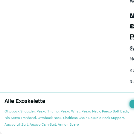
F
K
D
St
Ka
M
K
R
Alle Exoskelette
Ottobock Shoulder,
Paexo Thumb,
Paexo Wrist
,
Paexo Neck,
Paexo Soft Back,
Bio Servo Ironhand,
Ottobock Back
,
Chairless Chair,
Rakunie Back Support,
Auxivo LiftSuit,
Auxivo CarrySuit,
Armon Edero