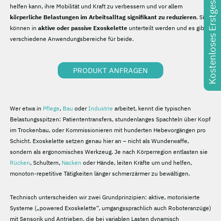
Kostenloses Erstgespräch
helfen kann, ihre Mobilität und Kraft zu verbessern und vor allem
körperliche Belastungen im Arbeitsalltag signifikant zu reduzieren
. Sie
können in
aktive oder passive Exoskelette
unterteilt werden und es gibt
verschiedene Anwendungsbereiche für beide.
PRODUKT ANFRAGEN
Wer etwa in
Pflege
,
Bau
oder
Industrie
arbeitet, kennt die typischen
Belastungsspitzen: Patiententransfers, stundenlanges Spachteln über Kopf
im Trockenbau, oder Kommissionieren mit hunderten Hebevorgängen pro
Schicht. Exoskelette setzen genau hier an – nicht als Wunderwaffe,
sondern als ergonomisches Werkzeug. Je nach Körperregion entlasten sie
Rücken
, Schultern,
Nacken
oder Hände, leiten Kräfte um und helfen,
monoton-repetitive Tätigkeiten länger schmerzärmer zu bewältigen.
Technisch unterscheiden wir zwei Grundprinzipien: aktive, motorisierte
Systeme („powered Exoskelette“, umgangssprachlich auch Roboteranzüge)
mit Sensorik und Antrieben, die bei variablen Lasten dynamisch