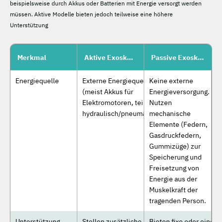
beispielsweise durch Akkus oder Batterien mit Energie versorgt werden
müssen. Aktive Modelle bieten jedoch teilweise eine höhere
Unterstützung
Merkmal
Aktive Exoskelette
Passive Exoskelette
Energiequelle
Externe Energiequelle
Keine externe
(meist Akkus für
Energieversorgung.
Elektromotoren, teils
Nutzen
hydraulisch/pneumatisch)
mechanische
Elemente (Federn,
Gasdruckfedern,
Gummizüge) zur
Speicherung und
Freisetzung von
Energie aus der
Muskelkraft der
tragenden Person.
Unterstützung
Stellen zusätzliche
Bieten fixe oder einges