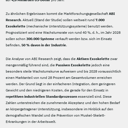
Zu ähnlichen Ergebnissen kommt die Marktforschungsgesellschaft
ABI
Research
. Aktuell (Stand der Studie) sollen weltweit rund
7.000
Exoskelette
(mechanische Unterstützungssysteme) benutzt werden.
Prognostiziert wird eine Wachstumsrate von rund 40 %, d. h., im Jahr 2028
sollen schon
300.000 Systeme
verkauft werden bzw. sich im Einsatz
befinden,
50 % davon in der Industrie
.
Die Analyse von ABI Research zeigt, dass die
Aktiven Exoskelette
zwar
mengenmäßig führend sind, die
Passiven Exoskelette
jedoch eine
besonders steile Wachstumskurve aufweisen und bis 2028 voraussichtlich
einen Marktanteil von rund 28 Prozent am Gesamtvolumen erreichen
werden. Der Grund liegt in der einfacheren Integration, dem geringeren
Gewicht und den niedrigeren Kosten, die gerade für den Einsatz in
repetitiven industriellen Standardprozessen
essenziell sind. Diese
Zahlen unterstreichen die zunehmende Akzeptanz und den hohen Bedarf
an körpergetragener Unterstützung, insbesondere im Hinblick auf den
demografischen Wandel und die Prävention von Muskel-Skelett-
Erkrankungen in der Arbeitswelt.