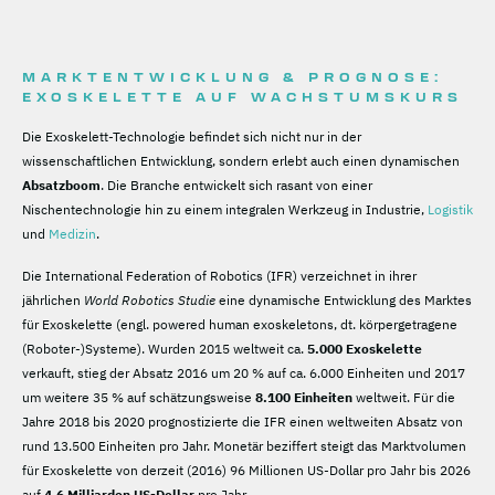
MARKTENTWICKLUNG & PROGNOSE:
EXOSKELETTE AUF WACHSTUMSKURS
Die Exoskelett-Technologie befindet sich nicht nur in der
wissenschaftlichen Entwicklung, sondern erlebt auch einen dynamischen
Absatzboom
. Die Branche entwickelt sich rasant von einer
Nischentechnologie hin zu einem integralen Werkzeug in Industrie,
Logistik
und
Medizin
.
Die International Federation of Robotics (IFR) verzeichnet in ihrer
jährlichen
World Robotics Studie
eine dynamische Entwicklung des Marktes
für Exoskelette (engl. powered human exoskeletons, dt. körpergetragene
(Roboter-)Systeme). Wurden 2015 weltweit ca.
5.000 Exoskelette
verkauft, stieg der Absatz 2016 um 20 % auf ca. 6.000 Einheiten und 2017
um weitere 35 % auf schätzungsweise
8.100 Einheiten
weltweit. Für die
Jahre 2018 bis 2020 prognostizierte die IFR einen weltweiten Absatz von
rund 13.500 Einheiten pro Jahr. Monetär beziffert steigt das Marktvolumen
für Exoskelette von derzeit (2016) 96 Millionen US-Dollar pro Jahr bis 2026
auf
4,6 Milliarden US-Dollar
pro Jahr.